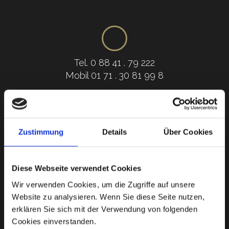
Tel. 0 88 41 . 79 222
Mobil 01 71 . 30 81 99 8
idee@wand.vision
Zustimmung
Details
Über Cookies
www.wand.vision
Diese Webseite verwendet Cookies
Wir verwenden Cookies, um die Zugriffe auf unsere
Internetseiten von
Website zu analysieren. Wenn Sie diese Seite nutzen,
NEULAND*MEDIA
erklären Sie sich mit der Verwendung von folgenden
Cookies einverstanden.