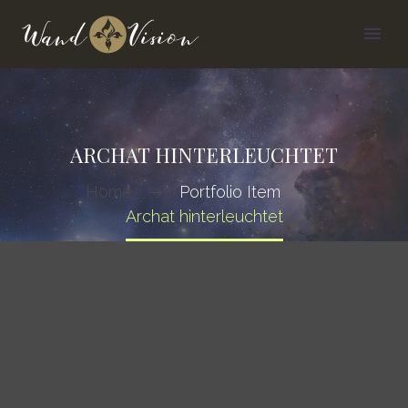
ARCHAT HINTERLEUCHTET
Home
Portfolio Item
Archat hinterleuchtet