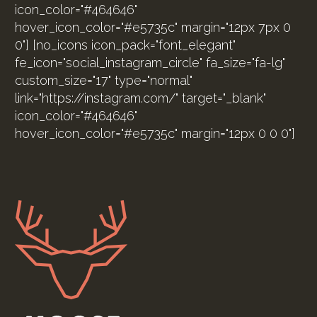
icon_color="#464646"
hover_icon_color="#e5735c" margin="12px 7px 0
0"] [no_icons icon_pack="font_elegant"
fe_icon="social_instagram_circle" fa_size="fa-lg"
custom_size="17" type="normal"
link="https://instagram.com/" target="_blank"
icon_color="#464646"
hover_icon_color="#e5735c" margin="12px 0 0 0"]