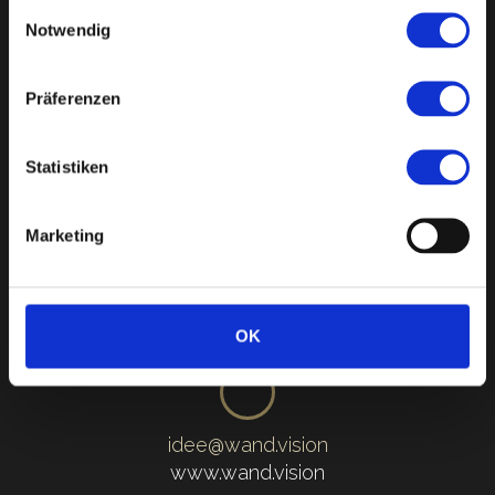
Einwilligungsauswahl
Malermeister
Notwendig
Präferenzen
Schleifmühlenweg 5a
82441 Ohlstadt
Statistiken
Marketing
Tel. 0 88 41 . 79 222
Mobil 01 71 . 30 81 99 8
OK
idee@wand.vision
www.wand.vision